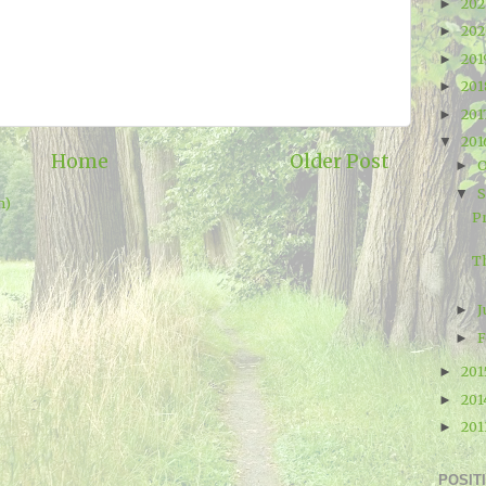
20
►
20
►
20
►
20
►
201
►
20
▼
Home
Older Post
O
►
▼
m)
P
Th
J
►
F
►
20
►
20
►
20
►
POSIT